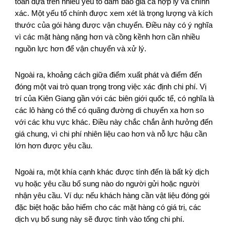
toán dựa trên nhiều yếu tố đảm bảo giá cả hợp lý và chính
xác. Một yếu tố chính được xem xét là trọng lượng và kích
thước của gói hàng được vận chuyển. Điều này có ý nghĩa
vì các mặt hàng nặng hơn và cồng kềnh hơn cần nhiều
nguồn lực hơn để vận chuyển và xử lý.
Ngoài ra, khoảng cách giữa điểm xuất phát và điểm đến
đóng một vai trò quan trọng trong việc xác định chi phí. Vị
trí của Kiên Giang gần với các biên giới quốc tế, có nghĩa là
các lô hàng có thể có quãng đường di chuyển xa hơn so
với các khu vực khác. Điều này chắc chắn ảnh hưởng đến
giá chung, vì chi phí nhiên liệu cao hơn và nỗ lực hậu cần
lớn hơn được yêu cầu.
Ngoài ra, một khía cạnh khác được tính đến là bất kỳ dịch
vụ hoặc yêu cầu bổ sung nào do người gửi hoặc người
nhận yêu cầu. Ví dụ: nếu khách hàng cần vật liệu đóng gói
đặc biệt hoặc bảo hiểm cho các mặt hàng có giá trị, các
dịch vụ bổ sung này sẽ được tính vào tổng chi phí.