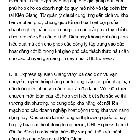
Hơn nữa, DHL Express cung cấp các giải pháp hậu cần
phù hợp cho cả doanh nghiệp quy mô nhỏ và tập đoàn lớn
tại Kiên Giang. Từ quản lý chuỗi cung ứng đến dịch vụ kho
bãi và phân phối, chúng giúp tối ưu hóa hoạt động của
doanh nghiệp bằng cách cung cấp các giải pháp tùy chỉnh
dựa trên các yêu cầu cụ thể. Điều này không chỉ nâng cao
hiệu quả mà còn cho phép các công ty tập trung vào các
hoạt động cốt lõi trong khi giao phó các thách thức hậu cần
cho các chuyên gia đáng tin cậy như DHL Express.
DHL Express tại Kiên Giang vượt xa các dịch vụ vận
chuyển truyền thống bằng cách cung cấp các giải pháp hậu
cần toàn diện phục vụ các nhu cầu đa dạng. Với kiến thức
chuyên môn toàn cầu kết hợp với hiểu biết sâu sắc về thị
trường địa phương, họ cung cấp khả năng kết nối liền
mạch cho các doanh nghiệp hoạt động trong khu vực năng
động này. Cho dù đó là mở rộng ra thị trường quốc tế hay
hợp lý hóa các hoạt động trong nước, DHL Express là một
đối tác đáng tin cậy giúp thúc đẩy sự phát triển và thành
công cho các công ty tại Kiên Giang.