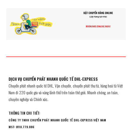
DỊCH VỤ CHUYỂN PHÁT NHANH QUỐC TẾ DHL-EXPRESS
Chuyển phát nhanh quốc tế DHL, Vận chuyển, chuyển phát thư từ, hàng hoá từ Việt
Nam đi 220 quốc gia và vũng lãnh thổ trên toàn thế giới. Nhanh chóng, an toàn,
chuyên nghiệp và Chính xác.
THÔNG TIN CHI TIẾT:
CÔNG TY
TNHH CHUYỂN PHÁT NHANH QUỐC TẾ DHL-EXPRESS VIỆT NAM
MST: 0110.779.886