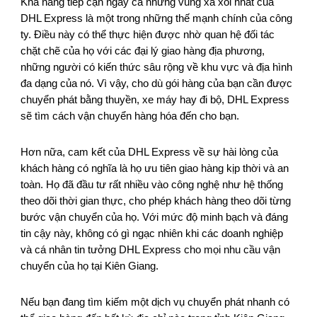
Khả năng tiếp cận ngay cả những vùng xa xôi nhất của
DHL Express là một trong những thế mạnh chính của công
ty. Điều này có thể thực hiện được nhờ quan hệ đối tác
chặt chẽ của họ với các đại lý giao hàng địa phương,
những người có kiến thức sâu rộng về khu vực và địa hình
đa dạng của nó. Vì vậy, cho dù gói hàng của bạn cần được
chuyển phát bằng thuyền, xe máy hay đi bộ, DHL Express
sẽ tìm cách vận chuyển hàng hóa đến cho bạn.
Hơn nữa, cam kết của DHL Express về sự hài lòng của
khách hàng có nghĩa là họ ưu tiên giao hàng kịp thời và an
toàn. Họ đã đầu tư rất nhiều vào công nghệ như hệ thống
theo dõi thời gian thực, cho phép khách hàng theo dõi từng
bước vận chuyển của họ. Với mức độ minh bạch và đáng
tin cậy này, không có gì ngạc nhiên khi các doanh nghiệp
và cá nhân tin tưởng DHL Express cho mọi nhu cầu vận
chuyển của họ tại Kiên Giang.
Nếu bạn đang tìm kiếm một dịch vụ chuyển phát nhanh có