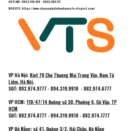
HOTLINE: 0943.199.918 - 0933.983.111
WEBSITE: https://www.chuyenphatnhanhquocte-vtspost.com/
VP Hà Nội:
Kiot 79 Chợ Thương Mại Trung Văn, Nam Từ
Liêm, Hà Nội.
SĐT:
082.974.9777 - 094.319.9918
- 082.974.6777
VP HCM:
110/47/14 Đường số 30, Phường 6, Gò Vấp, TP
HCM
SĐT: 082.974.8777 - 094.319.9918
-
082.974.1777
VP Đà Nẵng:
số 41, Đường 3/2, Hải Châu, Đà Nẵng