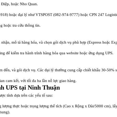
am Điệp, hoặc Nho Quan.
9-918) hoặc đại lý như VTSPOST (082-974-9777) hoặc CPN 247 Logisti
g hoặc tra cứu thông tin.
ời nhận, mô tả hàng hóa, và chọn gói dịch vụ phù hợp (Express hoặc Exp
king để kiểm tra hành trình hàng hóa qua website hoặc ứng dụng UPS.
ểm đến, và gói dịch vụ. Các đại lý thường cung cấp chiết khấu 30-50% s
ian cam kết, với tối đa ba lần nỗ lực giao hàng.
nh UPS tại Ninh Thuận
ợc tính dựa trên các yếu tố sau:
g lượng thực hoặc trọng lượng thể tích (Cao x Rộng x Dài/5000 cm), lấy g
hung).