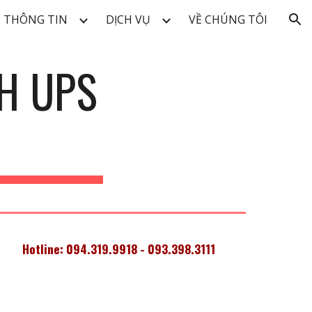
THÔNG TIN
DỊCH VỤ
VỀ CHÚNG TÔI
ion
H UPS
Hotline: 094.319.9918 - 093.398.3111