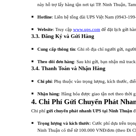
này hỗ trợ lấy hàng tận nơi tại TP. Ninh Thuận, T
Hotline
: Liên hệ tổng đài UPS Việt Nam (0943-19
Website
: Truy cập
www.ups.com
để đặt lịch gửi hàn
3.3. Đăng Ký và Gửi Hàng
Cung cấp thông tin
: Ghi rõ địa chỉ người gửi, ngư
Theo dõi đơn hàng
: Sau khi gửi, bạn nhận mã trac
3.4. Thanh Toán và Nhận Hàng
Chi phí
: Phụ thuộc vào trọng lượng, kích thước, đi
Nhận hàng
: Hàng hóa được giao tận nơi theo thời g
4. Chi Phí Gửi Chuyển Phát Nha
Chi phí
gửi chuyển phát nhanh UPS tại Ninh Thuận
đư
Trọng lượng và kích thước
: Cước phí dựa trên trọn
Ninh Thuận có thể từ 100.000 VNĐ/đơn (theo Đi C