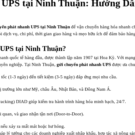
UPS tại Ninh Thuận: Hướng Dẫn
yển phát nhanh UPS tại Ninh Thuận
để vận chuyển hàng hóa nhanh chó
 gói dịch vụ, chi phí, thời gian giao hàng và mẹo hữu ích để đảm bảo hà
 UPS tại Ninh Thuận?
hanh quốc tế hàng đầu, được thành lập năm 1907 tại Hoa Kỳ. Với mạng 
uyên nghiệp. Tại Ninh Thuận,
gửi chuyển phát nhanh UPS
được ưa chu
a tốc (1-3 ngày) đến tiết kiệm (3-5 ngày) đáp ứng mọi nhu cầu.
thị trường lớn như Mỹ, châu Âu, Nhật Bản, và Đông Nam Á.
tracking) DIAD giúp kiểm tra hành trình hàng hóa minh bạch, 24/7.
ải quan, và giao nhận tận nơi (Door-to-Door).
 nếu xảy ra mất mát hoặc hư hỏng.
háp lý tưởng cho các doanh nghiệp xuất nhập khẩu, hợp tác xã nông sản