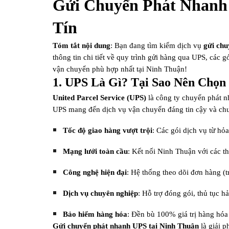
Gửi Chuyển Phát Nhanh 
Tín
Tóm tắt nội dung
: Bạn đang tìm kiếm dịch vụ
gửi chu
thông tin chi tiết về quy trình gửi hàng qua UPS, các
vận chuyển phù hợp nhất tại Ninh Thuận!
1. UPS Là Gì? Tại Sao Nên Chọn
United Parcel Service (UPS)
là công ty chuyển phát n
UPS mang đến dịch vụ vận chuyển đáng tin cậy và ch
Tốc độ giao hàng vượt trội
: Các gói dịch vụ từ hỏ
Mạng lưới toàn cầu
: Kết nối Ninh Thuận với các 
Công nghệ hiện đại
: Hệ thống theo dõi đơn hàng (
Dịch vụ chuyên nghiệp
: Hỗ trợ đóng gói, thủ tục h
Bảo hiểm hàng hóa
: Đền bù 100% giá trị hàng hóa
Gửi chuyển phát nhanh UPS tại Ninh Thuận
là giải p