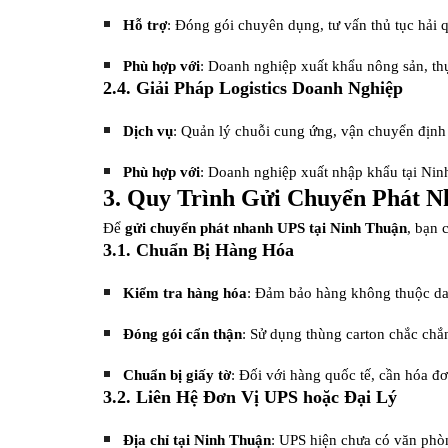
Hỗ trợ
: Đóng gói chuyên dụng, tư vấn thủ tục hải 
Phù hợp với
: Doanh nghiệp xuất khẩu nông sản, th
2.4. Giải Pháp Logistics Doanh Nghiệp
Dịch vụ
: Quản lý chuỗi cung ứng, vận chuyển định k
Phù hợp với
: Doanh nghiệp xuất nhập khẩu tại Nin
3. Quy Trình Gửi Chuyển Phát N
Để
gửi chuyển phát nhanh UPS tại Ninh Thuận
, bạn 
3.1. Chuẩn Bị Hàng Hóa
Kiểm tra hàng hóa
: Đảm bảo hàng không thuộc dan
Đóng gói cẩn thận
: Sử dụng thùng carton chắc chắ
Chuẩn bị giấy tờ
: Đối với hàng quốc tế, cần hóa đ
3.2. Liên Hệ Đơn Vị UPS hoặc Đại Lý
Địa chỉ tại Ninh Thuận
: UPS hiện chưa có văn phò