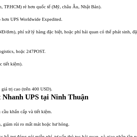
n, TP.HCM) rẻ hơn quốc tế (Mỹ, châu Âu, Nhật Bản).
ao hơn UPS Worldwide Expedited.
/đơn), phí xử lý hàng đặc biệt, hoặc phí hải quan có thể phát sinh, đ
ogistics, hoặc 247POST.
 tiết kiệm).
 giá trị cao (trên 400 USD).
t Nhanh UPS tại Ninh Thuận
 cầu khẩn cấp và tiết kiệm.
, giảm rủi ro mất mát hoặc hư hỏng.
 hỗ trợ đóng gói miễn phí, tư vấn thủ tục hải quan, và giao nhận tận n