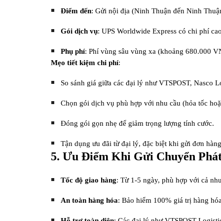
Điểm đến
: Gửi nội địa (Ninh Thuận đến Ninh Thuậ
Gói dịch vụ
: UPS Worldwide Express có chi phí c
Phụ phí
: Phí vùng sâu vùng xa (khoảng 680.000 VNĐ
Mẹo tiết kiệm chi phí
:
So sánh giá giữa các đại lý như VTSPOST, Nasco L
Chọn gói dịch vụ phù hợp với nhu cầu (hỏa tốc hoặc
Đóng gói gọn nhẹ để giảm trọng lượng tính cước.
Tận dụng ưu đãi từ đại lý, đặc biệt khi gửi đơn hàng
5. Ưu Điểm Khi Gửi Chuyển Phá
Tốc độ giao hàng
: Từ 1-5 ngày, phù hợp với cả nhu
An toàn hàng hóa
: Bảo hiểm 100% giá trị hàng hóa
Hỗ trợ toàn diện
: Các đại lý như VTSPOST Logistics