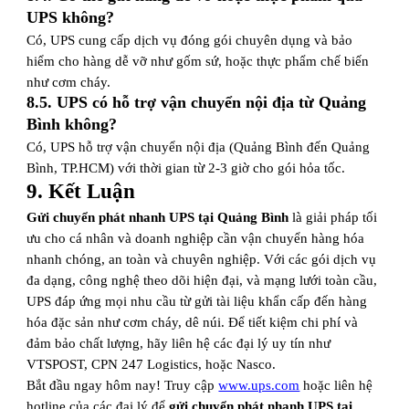
UPS không?
Có, UPS cung cấp dịch vụ đóng gói chuyên dụng và bảo
hiểm cho hàng dễ vỡ như gốm sứ, hoặc thực phẩm chế biến
như cơm cháy.
8.5. UPS có hỗ trợ vận chuyển nội địa từ Quảng
Bình không?
Có, UPS hỗ trợ vận chuyển nội địa (Quảng Bình đến Quảng
Bình, TP.HCM) với thời gian từ 2-3 giờ cho gói hỏa tốc.
9. Kết Luận
Gửi chuyển phát nhanh UPS tại Quảng Bình
là giải pháp tối
ưu cho cá nhân và doanh nghiệp cần vận chuyển hàng hóa
nhanh chóng, an toàn và chuyên nghiệp. Với các gói dịch vụ
đa dạng, công nghệ theo dõi hiện đại, và mạng lưới toàn cầu,
UPS đáp ứng mọi nhu cầu từ gửi tài liệu khẩn cấp đến hàng
hóa đặc sản như cơm cháy, dê núi. Để tiết kiệm chi phí và
đảm bảo chất lượng, hãy liên hệ các đại lý uy tín như
VTSPOST, CPN 247 Logistics, hoặc Nasco.
Bắt đầu ngay hôm nay! Truy cập
www.ups.com
hoặc liên hệ
hotline của các đại lý để
gửi chuyển phát nhanh UPS tại