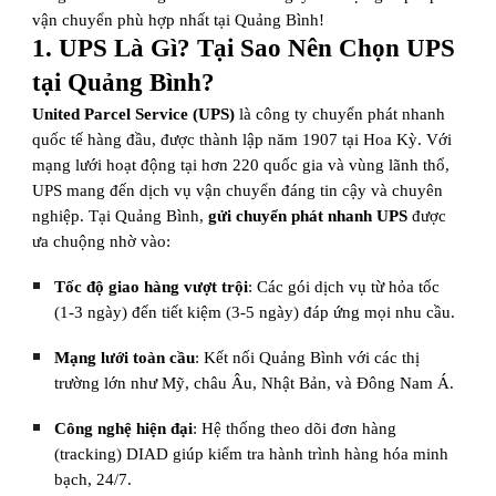
vận chuyển phù hợp nhất tại Quảng Bình!
1. UPS Là Gì? Tại Sao Nên Chọn UPS
tại Quảng Bình?
United Parcel Service (UPS)
là công ty chuyển phát nhanh
quốc tế hàng đầu, được thành lập năm 1907 tại Hoa Kỳ. Với
mạng lưới hoạt động tại hơn 220 quốc gia và vùng lãnh thổ,
UPS mang đến dịch vụ vận chuyển đáng tin cậy và chuyên
nghiệp. Tại Quảng Bình,
gửi chuyển phát nhanh UPS
được
ưa chuộng nhờ vào:
Tốc độ giao hàng vượt trội
: Các gói dịch vụ từ hỏa tốc
(1-3 ngày) đến tiết kiệm (3-5 ngày) đáp ứng mọi nhu cầu.
Mạng lưới toàn cầu
: Kết nối Quảng Bình với các thị
trường lớn như Mỹ, châu Âu, Nhật Bản, và Đông Nam Á.
Công nghệ hiện đại
: Hệ thống theo dõi đơn hàng
(tracking) DIAD giúp kiểm tra hành trình hàng hóa minh
bạch, 24/7.