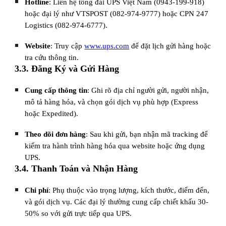
Hotline
: Liên hệ tổng đài UPS Việt Nam (0943-199-918)
hoặc đại lý như VTSPOST (082-974-9777) hoặc CPN 247
Logistics (082-974-6777).
Website
: Truy cập
www.ups.com
để đặt lịch gửi hàng hoặc
tra cứu thông tin.
3.3. Đăng Ký và Gửi Hàng
Cung cấp thông tin
: Ghi rõ địa chỉ người gửi, người nhận,
mô tả hàng hóa, và chọn gói dịch vụ phù hợp (Express
hoặc Expedited).
Theo dõi đơn hàng
: Sau khi gửi, bạn nhận mã tracking để
kiểm tra hành trình hàng hóa qua website hoặc ứng dụng
UPS.
3.4. Thanh Toán và Nhận Hàng
Chi phí
: Phụ thuộc vào trọng lượng, kích thước, điểm đến,
và gói dịch vụ. Các đại lý thường cung cấp chiết khấu 30-
50% so với gửi trực tiếp qua UPS.