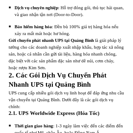
Dịch vụ chuyên nghiệp
: Hỗ trợ đóng gói, thủ tục hải quan,
và giao nhận tận nơi (Door-to-Door).
Bảo hiểm hàng hóa
: Đền bù 100% giá trị hàng hóa nếu
xảy ra mất mát hoặc hư hỏng.
Gửi chuyển phát nhanh UPS tại Quảng Bình
là giải pháp lý
tưởng cho các doanh nghiệp xuất nhập khẩu, hợp tác xã nông
sản, hoặc cá nhân cần gửi tài liệu, hàng hóa nhanh chóng,
đặc biệt với các sản phẩm đặc sản như dê núi, cơm cháy,
hoặc rượu Kim Sơn.
2. Các Gói Dịch Vụ Chuyển Phát
Nhanh UPS tại Quảng Bình
UPS cung cấp nhiều gói dịch vụ linh hoạt để đáp ứng nhu cầu
vận chuyển tại Quảng Bình. Dưới đây là các gói dịch vụ
chính:
2.1. UPS Worldwide Express (Hỏa Tốc)
Thời gian giao hàng
: 1-3 ngày làm việc đến các điểm đến
quốc tế như Mỹ, châu Âu, hoặc Đông Nam Á.