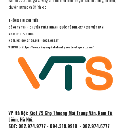
Nam đi 220 quốc gia và vũng lãnh thổ trên toàn thế giới. Nhanh chóng, an toàn,
chuyên nghiệp và Chính xác.
THÔNG TIN CHI TIẾT:
CÔNG TY
TNHH CHUYỂN PHÁT NHANH QUỐC TẾ DHL-EXPRESS VIỆT NAM
MST: 0110.779.886
HOTLINE: 0943.199.918 - 0933.983.111
WEBSITE: https://www.chuyenphatnhanhquocte-vtspost.com/
VP Hà Nội:
Kiot 79 Chợ Thương Mại Trung Văn, Nam Từ
Liêm, Hà Nội.
SĐT:
082.974.9777 - 094.319.9918
- 082.974.6777