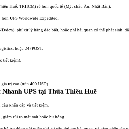
Thiên Huế, TP.HCM) rẻ hơn quốc tế (Mỹ, châu Âu, Nhật Bản).
ao hơn UPS Worldwide Expedited.
/đơn), phí xử lý hàng đặc biệt, hoặc phí hải quan có thể phát sinh, đ
ogistics, hoặc 247POST.
 tiết kiệm).
 giá trị cao (trên 400 USD).
t Nhanh UPS tại Thừa Thiên Huế
 cầu khẩn cấp và tiết kiệm.
, giảm rủi ro mất mát hoặc hư hỏng.
 hỗ trợ đóng gói miễn phí, tư vấn thủ tục hải quan, và giao nhận tận n