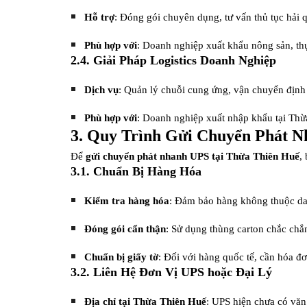
Hỗ trợ
: Đóng gói chuyên dụng, tư vấn thủ tục hải 
Phù hợp với
: Doanh nghiệp xuất khẩu nông sản, th
2.4. Giải Pháp Logistics Doanh Nghiệp
Dịch vụ
: Quản lý chuỗi cung ứng, vận chuyển định k
Phù hợp với
: Doanh nghiệp xuất nhập khẩu tại Thừ
3. Quy Trình Gửi Chuyển Phát N
Để
gửi chuyển phát nhanh UPS tại Thừa Thiên Huế
,
3.1. Chuẩn Bị Hàng Hóa
Kiểm tra hàng hóa
: Đảm bảo hàng không thuộc dan
Đóng gói cẩn thận
: Sử dụng thùng carton chắc chắ
Chuẩn bị giấy tờ
: Đối với hàng quốc tế, cần hóa đ
3.2. Liên Hệ Đơn Vị UPS hoặc Đại Lý
Địa chỉ tại Thừa Thiên Huế
: UPS hiện chưa có văn