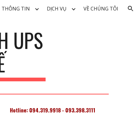
THÔNG TIN
DỊCH VỤ
VỀ CHÚNG TÔI
ion
H UPS
Ế
Hotline: 094.319.9918 - 093.398.3111