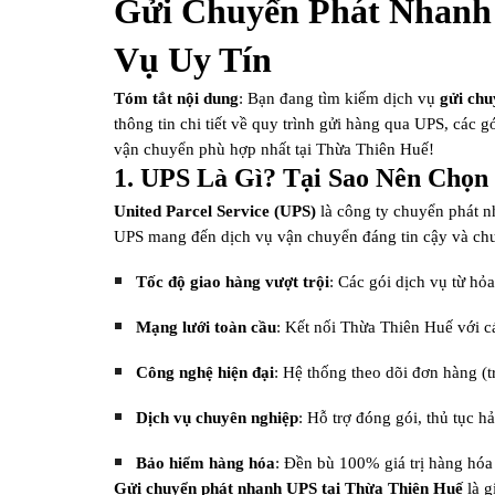
Gửi Chuyển Phát Nhanh 
Vụ Uy Tín
Tóm tắt nội dung
: Bạn đang tìm kiếm dịch vụ
gửi chu
thông tin chi tiết về quy trình gửi hàng qua UPS, các
vận chuyển phù hợp nhất tại Thừa Thiên Huế!
1. UPS Là Gì? Tại Sao Nên Chọn
United Parcel Service (UPS)
là công ty chuyển phát n
UPS mang đến dịch vụ vận chuyển đáng tin cậy và ch
Tốc độ giao hàng vượt trội
: Các gói dịch vụ từ hỏ
Mạng lưới toàn cầu
: Kết nối Thừa Thiên Huế với 
Công nghệ hiện đại
: Hệ thống theo dõi đơn hàng (
Dịch vụ chuyên nghiệp
: Hỗ trợ đóng gói, thủ tục h
Bảo hiểm hàng hóa
: Đền bù 100% giá trị hàng hóa
Gửi chuyển phát nhanh UPS tại Thừa Thiên Huế
là g