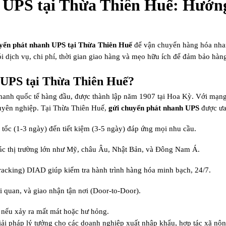
UPS tại Thừa Thiên Huế: Hướng
yển phát nhanh UPS tại Thừa Thiên Huế
để vận chuyển hàng hóa nhanh
 gói dịch vụ, chi phí, thời gian giao hàng và mẹo hữu ích để đảm bảo hà
 UPS tại Thừa Thiên Huế?
hanh quốc tế hàng đầu, được thành lập năm 1907 tại Hoa Kỳ. Với mạng 
uyên nghiệp. Tại Thừa Thiên Huế,
gửi chuyển phát nhanh UPS
được ưa
a tốc (1-3 ngày) đến tiết kiệm (3-5 ngày) đáp ứng mọi nhu cầu.
các thị trường lớn như Mỹ, châu Âu, Nhật Bản, và Đông Nam Á.
tracking) DIAD giúp kiểm tra hành trình hàng hóa minh bạch, 24/7.
ải quan, và giao nhận tận nơi (Door-to-Door).
 nếu xảy ra mất mát hoặc hư hỏng.
iải pháp lý tưởng cho các doanh nghiệp xuất nhập khẩu, hợp tác xã nông