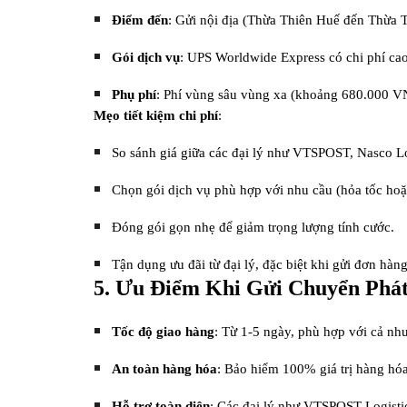
Điểm đến
: Gửi nội địa (Thừa Thiên Huế đến Thừa 
Gói dịch vụ
: UPS Worldwide Express có chi phí c
Phụ phí
: Phí vùng sâu vùng xa (khoảng 680.000 VNĐ
Mẹo tiết kiệm chi phí
:
So sánh giá giữa các đại lý như VTSPOST, Nasco L
Chọn gói dịch vụ phù hợp với nhu cầu (hỏa tốc hoặc
Đóng gói gọn nhẹ để giảm trọng lượng tính cước.
Tận dụng ưu đãi từ đại lý, đặc biệt khi gửi đơn hàng
5. Ưu Điểm Khi Gửi Chuyển Phá
Tốc độ giao hàng
: Từ 1-5 ngày, phù hợp với cả nhu
An toàn hàng hóa
: Bảo hiểm 100% giá trị hàng hóa
Hỗ trợ toàn diện
: Các đại lý như VTSPOST Logistics