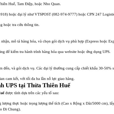
a Thiên Huế, Tam Điệp, hoặc Nho Quan.
9-918) hoặc đại lý như VTSPOST (082-974-9777) hoặc CPN 247 Logisti
g hoặc tra cứu thông tin.
ời nhận, mô tả hàng hóa, và chọn gói dịch vụ phù hợp (Express hoặc Exp
king để kiểm tra hành trình hàng hóa qua website hoặc ứng dụng UPS.
ểm đến, và gói dịch vụ. Các đại lý thường cung cấp chiết khấu 30-50% s
ian cam kết, với tối đa ba lần nỗ lực giao hàng.
nh UPS tại Thừa Thiên Huế
Huế
được tính dựa trên các yếu tố sau:
g lượng thực hoặc trọng lượng thể tích (Cao x Rộng x Dài/5000 cm), lấy 
eo Đi Chung).