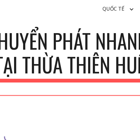
QUỐC TẾ
ip to main content
Skip to navigat
CHUYỂN PHÁT NHAN
TẠI
THỪA THIÊN HU