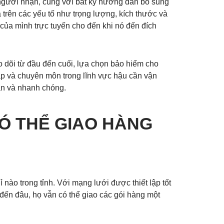
ủa người nhận, cùng với bất kỳ hướng dẫn bổ sung
 trên các yếu tố như trọng lượng, kích thước và
của mình trực tuyến cho đến khi nó đến đích
 dõi từ đầu đến cuối, lựa chọn bảo hiểm cho
hắp và chuyên môn trong lĩnh vực hậu cần vận
àn và nhanh chóng.
Ó THỂ GIAO HÀNG
 nào trong tỉnh. Với mạng lưới được thiết lập tốt
đến đâu, họ vẫn có thể giao các gói hàng một