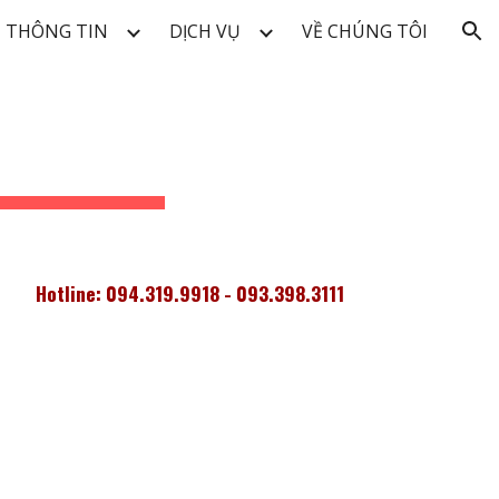
THÔNG TIN
DỊCH VỤ
VỀ CHÚNG TÔI
ion
Hotline: 094.319.9918 - 093.398.3111