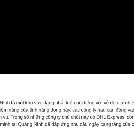
nh là một khu vực đang phát triển nổi tiếng với vẻ đẹp tự nhiê
ềm năng của tỉnh năng động này, các công ty hậu cần đóng vai tr
 vụ. Trong số những công ty chủ chốt này có DHL Express, công
a mình tại Quảng Ninh để đáp ứng nhu cầu ngày càng tăng của