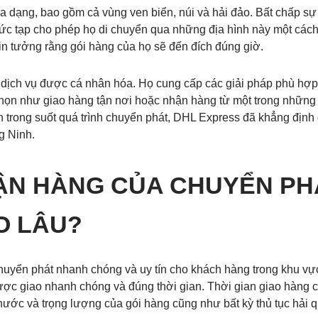
 dạng, bao gồm cả vùng ven biển, núi và hải đảo. Bất chấp sự 
ức tạp cho phép họ di chuyển qua những địa hình này một cách 
in tưởng rằng gói hàng của họ sẽ đến đích đúng giờ.
dịch vụ được cá nhân hóa. Họ cung cấp các giải pháp phù hợp
ọn như giao hàng tận nơi hoặc nhận hàng từ một trong những đi
n trong suốt quá trình chuyển phát, DHL Express đã khẳng định đ
g Ninh.
HẬN HÀNG CỦA CHUYỂN PH
O LÂU?
uyển phát nhanh chóng và uy tín cho khách hàng trong khu vự
ợc giao nhanh chóng và đúng thời gian. Thời gian giao hàng c
thước và trọng lượng của gói hàng cũng như bất kỳ thủ tục hải