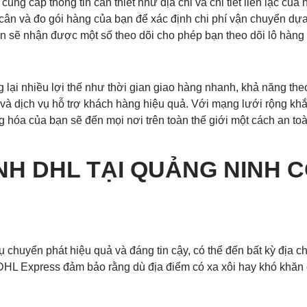
ung cấp thông tin cần thiết như địa chỉ và chi tiết liên lạc c
cân và đo gói hàng của bạn để xác định chi phí vận chuyển dựa
n sẽ nhận được một số theo dõi cho phép bạn theo dõi lô hàng 
ại nhiều lợi thế như thời gian giao hàng nhanh, khả năng theo
ần và dịch vụ hỗ trợ khách hàng hiệu quả. Với mạng lưới rộng k
hóa của bạn sẽ đến mọi nơi trên toàn thế giới một cách an to
H DHL TẠI QUẢNG NINH C
 chuyển phát hiệu quả và đáng tin cậy, có thể đến bất kỳ địa chỉ
 DHL Express đảm bảo rằng dù địa điểm có xa xôi hay khó khăn 