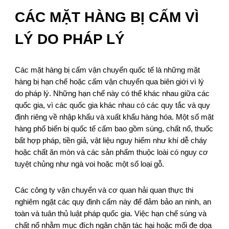
CÁC MẶT HÀNG BỊ CẤM VÌ
LÝ DO PHÁP LÝ
Các mặt hàng bị cấm vận chuyển quốc tế là những mặt
hàng bị hạn chế hoặc cấm vận chuyển qua biên giới vì lý
do pháp lý. Những hạn chế này có thể khác nhau giữa các
quốc gia, vì các quốc gia khác nhau có các quy tắc và quy
định riêng về nhập khẩu và xuất khẩu hàng hóa. Một số mặt
hàng phổ biến bị quốc tế cấm bao gồm súng, chất nổ, thuốc
bất hợp pháp, tiền giả, vật liệu nguy hiểm như khí dễ cháy
hoặc chất ăn mòn và các sản phẩm thuộc loài có nguy cơ
tuyệt chủng như ngà voi hoặc một số loại gỗ.
Các công ty vận chuyển và cơ quan hải quan thực thi
nghiêm ngặt các quy định cấm này để đảm bảo an ninh, an
toàn và tuân thủ luật pháp quốc gia. Việc hạn chế súng và
chất nổ nhằm mục đích ngăn chặn tác hại hoặc mối đe dọa