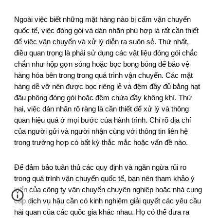
Ngoài việc biết những mặt hàng nào bị cấm vận chuyển
quốc tế, việc đóng gói và dán nhãn phù hợp là rất cần thiết
để việc vận chuyển và xử lý diễn ra suôn sẻ. Thứ nhất,
điều quan trọng là phải sử dụng các vật liệu đóng gói chắc
chắn như hộp gợn sóng hoặc bọc bong bóng để bảo vệ
hàng hóa bên trong trong quá trình vận chuyển. Các mặt
hàng dễ vỡ nên được bọc riêng lẻ và đệm đầy đủ bằng hạt
đậu phộng đóng gói hoặc đệm chứa đầy không khí. Thứ
hai, việc dán nhãn rõ ràng là cần thiết để xử lý và thông
quan hiệu quả ở mọi bước của hành trình. Chỉ rõ địa chỉ
của người gửi và người nhận cùng với thông tin liên hệ
trong trường hợp có bất kỳ thắc mắc hoặc vấn đề nào.
Để đảm bảo tuân thủ các quy định và ngăn ngừa rủi ro
trong quá trình vận chuyển quốc tế, bạn nên tham khảo ý
kiến của công ty vận chuyển chuyên nghiệp hoặc nhà cung
cấp dịch vụ hậu cần có kinh nghiệm giải quyết các yêu cầu
hải quan của các quốc gia khác nhau. Họ có thể đưa ra