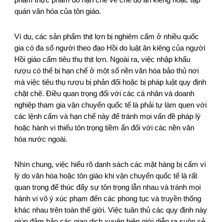
quán văn hóa của tôn giáo.
Ví dụ, các sản phẩm thịt lợn bị nghiêm cấm ở nhiều quốc
gia có đa số người theo đạo Hồi do luật ăn kiêng của người
Hồi giáo cấm tiêu thụ thịt lợn. Ngoài ra, việc nhập khẩu
rượu có thể bị hạn chế ở một số nền văn hóa bảo thủ nơi
mà việc tiêu thụ rượu bị phản đối hoặc bị pháp luật quy định
chặt chẽ. Điều quan trọng đối với các cá nhân và doanh
nghiệp tham gia vận chuyển quốc tế là phải tự làm quen với
các lệnh cấm và hạn chế này để tránh mọi vấn đề pháp lý
hoặc hành vi thiếu tôn trọng tiềm ẩn đối với các nền văn
hóa nước ngoài.
Nhìn chung, việc hiểu rõ danh sách các mặt hàng bị cấm vì
lý do văn hóa hoặc tôn giáo khi vận chuyển quốc tế là rất
quan trọng để thúc đẩy sự tôn trọng lẫn nhau và tránh mọi
hành vi vô ý xúc phạm đến các phong tục và truyền thống
khác nhau trên toàn thế giới. Việc tuân thủ các quy định này
giúp đảm bảo các giao dịch xuyên biên giới diễn ra suôn sẻ