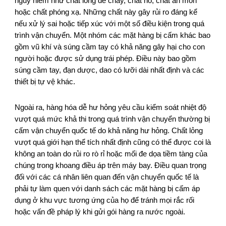
nguy hiểm như chất lỏng dễ cháy, chất nổ, chất ăn mòn
hoặc chất phóng xạ. Những chất này gây rủi ro đáng kể
nếu xử lý sai hoặc tiếp xúc với một số điều kiện trong quá
trình vận chuyển. Một nhóm các mặt hàng bị cấm khác bao
gồm vũ khí và súng cầm tay có khả năng gây hại cho con
người hoặc được sử dụng trái phép. Điều này bao gồm
súng cầm tay, đạn dược, dao có lưỡi dài nhất định và các
thiết bị tự vệ khác.
Ngoài ra, hàng hóa dễ hư hỏng yêu cầu kiểm soát nhiệt độ
vượt quá mức khả thi trong quá trình vận chuyển thường bị
cấm vận chuyển quốc tế do khả năng hư hỏng. Chất lỏng
vượt quá giới hạn thể tích nhất định cũng có thể được coi là
không an toàn do rủi ro rò rỉ hoặc mối đe dọa tiềm tàng của
chúng trong khoang điều áp trên máy bay. Điều quan trọng
đối với các cá nhân liên quan đến vận chuyển quốc tế là
phải tự làm quen với danh sách các mặt hàng bị cấm áp
dụng ở khu vực tương ứng của họ để tránh mọi rắc rối
hoặc vấn đề pháp lý khi gửi gói hàng ra nước ngoài.