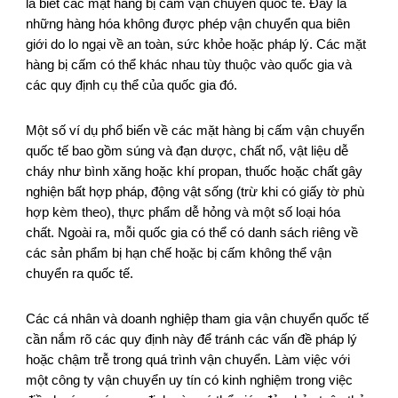
là biết các mặt hàng bị cấm vận chuyển quốc tế. Đây là
những hàng hóa không được phép vận chuyển qua biên
giới do lo ngại về an toàn, sức khỏe hoặc pháp lý. Các mặt
hàng bị cấm có thể khác nhau tùy thuộc vào quốc gia và
các quy định cụ thể của quốc gia đó.
Một số ví dụ phổ biến về các mặt hàng bị cấm vận chuyển
quốc tế bao gồm súng và đạn dược, chất nổ, vật liệu dễ
cháy như bình xăng hoặc khí propan, thuốc hoặc chất gây
nghiện bất hợp pháp, động vật sống (trừ khi có giấy tờ phù
hợp kèm theo), thực phẩm dễ hỏng và một số loại hóa
chất. Ngoài ra, mỗi quốc gia có thể có danh sách riêng về
các sản phẩm bị hạn chế hoặc bị cấm không thể vận
chuyển ra quốc tế.
Các cá nhân và doanh nghiệp tham gia vận chuyển quốc tế
cần nắm rõ các quy định này để tránh các vấn đề pháp lý
hoặc chậm trễ trong quá trình vận chuyển. Làm việc với
một công ty vận chuyển uy tín có kinh nghiệm trong việc