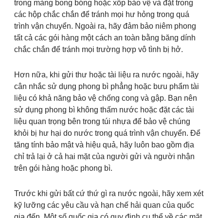
trong màng bong bóng hoặc xốp bảo vệ và đặt trong
các hộp chắc chắn để tránh mọi hư hỏng trong quá
trình vận chuyển. Ngoài ra, hãy đảm bảo niêm phong
tất cả các gói hàng một cách an toàn bằng băng dính
chắc chắn để tránh mọi trường hợp vô tình bị hở.
Hơn nữa, khi gửi thư hoặc tài liệu ra nước ngoài, hãy
cân nhắc sử dụng phong bì phẳng hoặc bưu phẩm tài
liệu có khả năng bảo vệ chống cong và gập. Bạn nên
sử dụng phong bì không thấm nước hoặc đặt các tài
liệu quan trọng bên trong túi nhựa để bảo vệ chúng
khỏi bị hư hại do nước trong quá trình vận chuyển. Để
tăng tính bảo mật và hiệu quả, hãy luôn bao gồm địa
chỉ trả lại ở cả hai mặt của người gửi và người nhận
trên gói hàng hoặc phong bì.
Trước khi gửi bất cứ thứ gì ra nước ngoài, hãy xem xét
kỹ lưỡng các yêu cầu và hạn chế hải quan của quốc
gia đến. Một số quốc gia có quy định cụ thể về các mặt