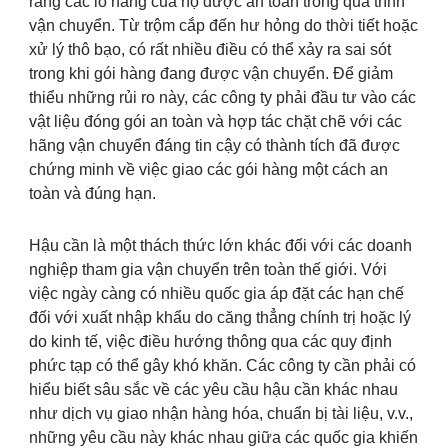
rằng các lô hàng của họ được an toàn trong quá trình
vận chuyển. Từ trộm cắp đến hư hỏng do thời tiết hoặc
xử lý thô bạo, có rất nhiều điều có thể xảy ra sai sót
trong khi gói hàng đang được vận chuyển. Để giảm
thiểu những rủi ro này, các công ty phải đầu tư vào các
vật liệu đóng gói an toàn và hợp tác chặt chẽ với các
hãng vận chuyển đáng tin cậy có thành tích đã được
chứng minh về việc giao các gói hàng một cách an
toàn và đúng hạn.
Hậu cần là một thách thức lớn khác đối với các doanh
nghiệp tham gia vận chuyển trên toàn thế giới. Với
việc ngày càng có nhiều quốc gia áp đặt các hạn chế
đối với xuất nhập khẩu do căng thẳng chính trị hoặc lý
do kinh tế, việc điều hướng thông qua các quy định
phức tạp có thể gây khó khăn. Các công ty cần phải có
hiểu biết sâu sắc về các yêu cầu hậu cần khác nhau
như dịch vụ giao nhận hàng hóa, chuẩn bị tài liệu, v.v.,
những yêu cầu này khác nhau giữa các quốc gia khiến