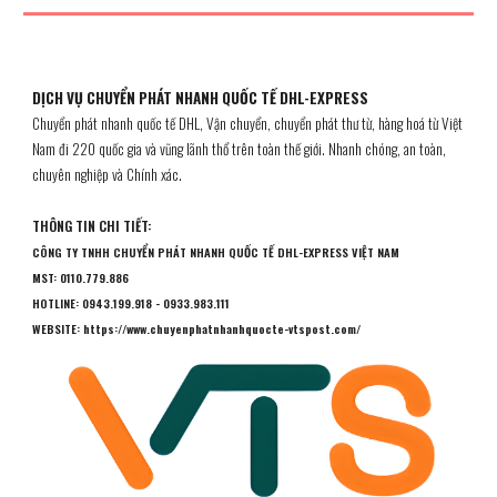
DỊCH VỤ CHUYỂN PHÁT NHANH QUỐC TẾ DHL-EXPRESS
Chuyển phát nhanh quốc tế DHL, Vận chuyển, chuyển phát thư từ, hàng hoá từ Việt
Nam đi 220 quốc gia và vũng lãnh thổ trên toàn thế giới. Nhanh chóng, an toàn,
chuyên nghiệp và Chính xác.
THÔNG TIN CHI TIẾT:
CÔNG TY
TNHH CHUYỂN PHÁT NHANH QUỐC TẾ DHL-EXPRESS VIỆT NAM
MST: 0110.779.886
HOTLINE: 0943.199.918 - 0933.983.111
WEBSITE: https://www.chuyenphatnhanhquocte-vtspost.com/