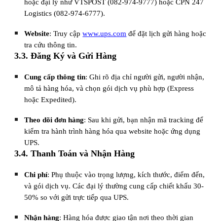
hoặc đại lý như VTSPOST (082-974-9777) hoặc CPN 247
Logistics (082-974-6777).
Website
: Truy cập
www.ups.com
để đặt lịch gửi hàng hoặc
tra cứu thông tin.
3.3. Đăng Ký và Gửi Hàng
Cung cấp thông tin
: Ghi rõ địa chỉ người gửi, người nhận,
mô tả hàng hóa, và chọn gói dịch vụ phù hợp (Express
hoặc Expedited).
Theo dõi đơn hàng
: Sau khi gửi, bạn nhận mã tracking để
kiểm tra hành trình hàng hóa qua website hoặc ứng dụng
UPS.
3.4. Thanh Toán và Nhận Hàng
Chi phí
: Phụ thuộc vào trọng lượng, kích thước, điểm đến,
và gói dịch vụ. Các đại lý thường cung cấp chiết khấu 30-
50% so với gửi trực tiếp qua UPS.
Nhận hàng
: Hàng hóa được giao tận nơi theo thời gian