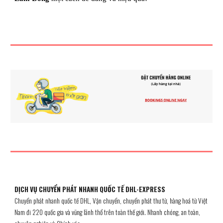
DỊCH VỤ CHUYỂN PHÁT NHANH QUỐC TẾ DHL-EXPRESS
Chuyển phát nhanh quốc tế DHL, Vận chuyển, chuyển phát thư từ, hàng hoá từ Việt
Nam đi 220 quốc gia và vũng lãnh thổ trên toàn thế giới. Nhanh chóng, an toàn,