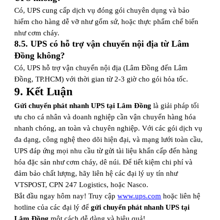
Có, UPS cung cấp dịch vụ đóng gói chuyên dụng và bảo
hiểm cho hàng dễ vỡ như gốm sứ, hoặc thực phẩm chế biến
như cơm cháy.
8.5. UPS có hỗ trợ vận chuyển nội địa từ Lâm
Đồng không?
Có, UPS hỗ trợ vận chuyển nội địa (Lâm Đồng đến Lâm
Đồng, TP.HCM) với thời gian từ 2-3 giờ cho gói hỏa tốc.
9. Kết Luận
Gửi chuyển phát nhanh UPS tại Lâm Đồng
là giải pháp tối
ưu cho cá nhân và doanh nghiệp cần vận chuyển hàng hóa
nhanh chóng, an toàn và chuyên nghiệp. Với các gói dịch vụ
đa dạng, công nghệ theo dõi hiện đại, và mạng lưới toàn cầu,
UPS đáp ứng mọi nhu cầu từ gửi tài liệu khẩn cấp đến hàng
hóa đặc sản như cơm cháy, dê núi. Để tiết kiệm chi phí và
đảm bảo chất lượng, hãy liên hệ các đại lý uy tín như
VTSPOST, CPN 247 Logistics, hoặc Nasco.
Bắt đầu ngay hôm nay! Truy cập
www.ups.com
hoặc liên hệ
hotline của các đại lý để
gửi chuyển phát nhanh UPS tại
Lâm Đồng
một cách dễ dàng và hiệu quả!