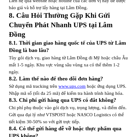
Liên hệ qua website hoặc hotline của các đơn vị này để được
báo giá và hỗ trợ lấy hàng tại Lâm Đồng.
8. Câu Hỏi Thường Gặp Khi Gửi
Chuyển Phát Nhanh UPS tại Lâm
Đồng
8.1. Thời gian giao hàng quốc tế của UPS từ Lâm
Đồng là bao lâu?
Tùy gói dịch vụ, giao hàng từ Lâm Đồng đi Mỹ hoặc châu Âu
mất 1-5 ngày. Khu vực vùng sâu vùng xa có thể thêm 1-2
ngày.
8.2. Làm thế nào để theo dõi đơn hàng?
Sử dụng mã tracking trên
www.ups.com
hoặc ứng dụng UPS.
Nhập mã số (tối đa 25 mã) để kiểm tra hành trình hàng hóa.
8.3. Chi phí gửi hàng qua UPS có đắt không?
Chi phí phụ thuộc vào gói dịch vụ, trọng lượng, và điểm đến.
Gửi qua đại lý như VTSPOST hoặc NASCO Logistics có thể
tiết kiệm 30-50% so với gửi trực tiếp.
8.4. Có thể gửi hàng dễ vỡ hoặc thực phẩm qua
UPS không?