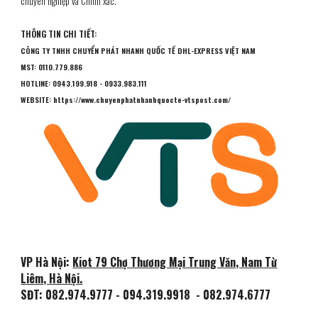
chuyên nghiệp và Chính xác.
THÔNG TIN CHI TIẾT:
CÔNG TY
TNHH CHUYỂN PHÁT NHANH QUỐC TẾ DHL-EXPRESS VIỆT NAM
MST: 0110.779.886
HOTLINE: 0943.199.918 - 0933.983.111
WEBSITE: https://www.chuyenphatnhanhquocte-vtspost.com/
VP Hà Nội:
Kiot 79 Chợ Thương Mại Trung Văn, Nam Từ
Liêm, Hà Nội.
SĐT:
082.974.9777 - 094.319.9918
- 082.974.6777