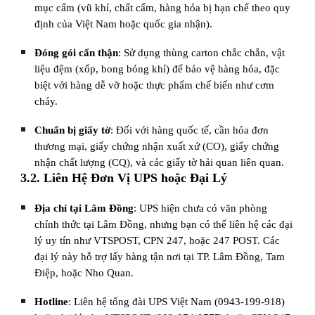
mục cấm (vũ khí, chất cấm, hàng hóa bị hạn chế theo quy
định của Việt Nam hoặc quốc gia nhận).
Đóng gói cẩn thận
: Sử dụng thùng carton chắc chắn, vật
liệu đệm (xốp, bong bóng khí) để bảo vệ hàng hóa, đặc
biệt với hàng dễ vỡ hoặc thực phẩm chế biến như cơm
cháy.
Chuẩn bị giấy tờ
: Đối với hàng quốc tế, cần hóa đơn
thương mại, giấy chứng nhận xuất xứ (CO), giấy chứng
nhận chất lượng (CQ), và các giấy tờ hải quan liên quan.
3.2. Liên Hệ Đơn Vị UPS hoặc Đại Lý
Địa chỉ tại Lâm Đồng
: UPS hiện chưa có văn phòng
chính thức tại Lâm Đồng, nhưng bạn có thể liên hệ các đại
lý uy tín như VTSPOST, CPN 247, hoặc 247 POST. Các
đại lý này hỗ trợ lấy hàng tận nơi tại TP. Lâm Đồng, Tam
Điệp, hoặc Nho Quan.
Hotline
: Liên hệ tổng đài UPS Việt Nam (0943-199-918)