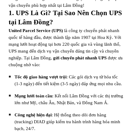
vận chuyển phù hợp nhất tại Lâm Đồng!
1. UPS Là Gì? Tại Sao Nên Chọn UPS
tại Lâm Đồng?
United Parcel Service (UPS)
là công ty chuyển phát nhanh
quốc tế hàng đầu, được thành lập năm 1907 tại Hoa Kỳ. Với
mạng lưới hoạt động tại hơn 220 quốc gia và vùng lãnh thổ,
UPS mang đến dịch vụ vận chuyển đáng tin cậy và chuyên
nghiệp. Tại Lâm Đồng,
gửi chuyển phát nhanh UPS
được ưa
chuộng nhờ vào:
Tốc độ giao hàng vượt trội
: Các gói dịch vụ từ hỏa tốc
(1-3 ngày) đến tiết kiệm (3-5 ngày) đáp ứng mọi nhu cầu.
Mạng lưới toàn cầu
: Kết nối Lâm Đồng với các thị trường
lớn như Mỹ, châu Âu, Nhật Bản, và Đông Nam Á.
Công nghệ hiện đại
: Hệ thống theo dõi đơn hàng
(tracking) DIAD giúp kiểm tra hành trình hàng hóa minh
bạch, 24/7.