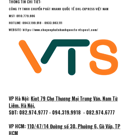
THÔNG TIN CHI TIẾT:
CÔNG TY
TNHH CHUYỂN PHÁT NHANH QUỐC TẾ DHL-EXPRESS VIỆT NAM
MST: 0110.779.886
HOTLINE: 0943.199.918 - 0933.983.111
WEBSITE: https://www.chuyenphatnhanhquocte-vtspost.com/
VP Hà Nội:
Kiot 79 Chợ Thương Mại Trung Văn, Nam Từ
Liêm, Hà Nội.
SĐT:
082.974.9777 - 094.319.9918
- 082.974.6777
VP HCM:
110/47/14 Đường số 30, Phường 6, Gò Vấp, TP
HCM