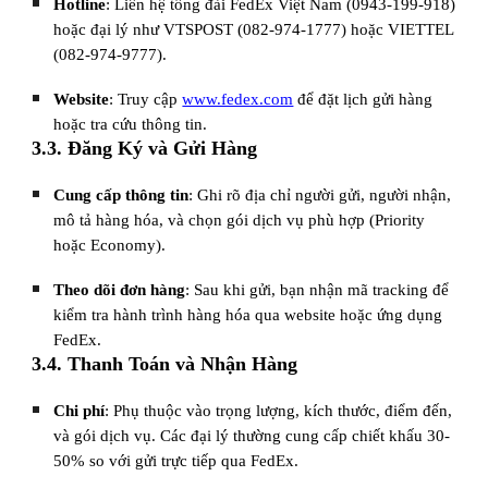
Hotline
: Liên hệ tổng đài FedEx Việt Nam (0943-199-918)
hoặc đại lý như VTSPOST (082-974-1777) hoặc VIETTEL
(082-974-9777).
Website
: Truy cập
www.fedex.com
để đặt lịch gửi hàng
hoặc tra cứu thông tin.
3.3. Đăng Ký và Gửi Hàng
Cung cấp thông tin
: Ghi rõ địa chỉ người gửi, người nhận,
mô tả hàng hóa, và chọn gói dịch vụ phù hợp (Priority
hoặc Economy).
Theo dõi đơn hàng
: Sau khi gửi, bạn nhận mã tracking để
kiểm tra hành trình hàng hóa qua website hoặc ứng dụng
FedEx.
3.4. Thanh Toán và Nhận Hàng
Chi phí
: Phụ thuộc vào trọng lượng, kích thước, điểm đến,
và gói dịch vụ. Các đại lý thường cung cấp chiết khấu 30-
50% so với gửi trực tiếp qua FedEx.