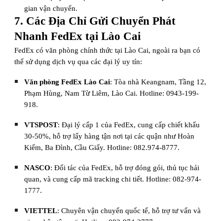
gian vận chuyển.
7. Các Địa Chỉ Gửi Chuyển Phát
Nhanh FedEx tại Lào Cai
FedEx có văn phòng chính thức tại Lào Cai, ngoài ra bạn có
thể sử dụng dịch vụ qua các đại lý uy tín:
Văn phòng FedEx Lào Cai
: Tòa nhà Keangnam, Tầng 12,
Phạm Hùng, Nam Từ Liêm, Lào Cai. Hotline: 0943-199-
918.
VTSPOST
: Đại lý cấp 1 của FedEx, cung cấp chiết khấu
30-50%, hỗ trợ lấy hàng tận nơi tại các quận như Hoàn
Kiếm, Ba Đình, Cầu Giấy. Hotline: 082.974-8777.
NASCO
: Đối tác của FedEx, hỗ trợ đóng gói, thủ tục hải
quan, và cung cấp mã tracking chi tiết. Hotline: 082-974-
1777.
VIETTEL
: Chuyên vận chuyển quốc tế, hỗ trợ tư vấn và