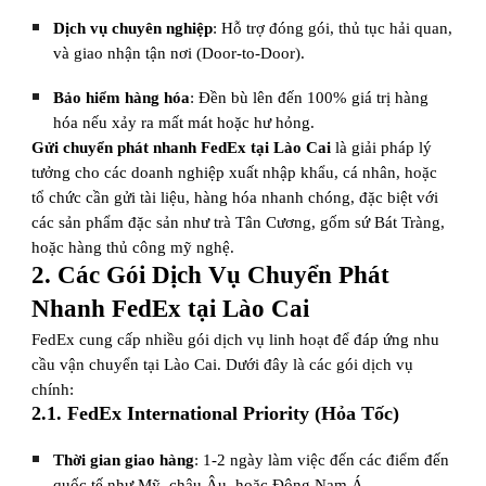
Dịch vụ chuyên nghiệp
: Hỗ trợ đóng gói, thủ tục hải quan,
và giao nhận tận nơi (Door-to-Door).
Bảo hiểm hàng hóa
: Đền bù lên đến 100% giá trị hàng
hóa nếu xảy ra mất mát hoặc hư hỏng.
Gửi chuyển phát nhanh FedEx tại Lào Cai
là giải pháp lý
tưởng cho các doanh nghiệp xuất nhập khẩu, cá nhân, hoặc
tổ chức cần gửi tài liệu, hàng hóa nhanh chóng, đặc biệt với
các sản phẩm đặc sản như trà Tân Cương, gốm sứ Bát Tràng,
hoặc hàng thủ công mỹ nghệ.
2. Các Gói Dịch Vụ Chuyển Phát
Nhanh FedEx tại Lào Cai
FedEx cung cấp nhiều gói dịch vụ linh hoạt để đáp ứng nhu
cầu vận chuyển tại Lào Cai. Dưới đây là các gói dịch vụ
chính:
2.1. FedEx International Priority (Hỏa Tốc)
Thời gian giao hàng
: 1-2 ngày làm việc đến các điểm đến
quốc tế như Mỹ, châu Âu, hoặc Đông Nam Á.