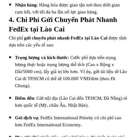
Nhận hàng
: Hàng hóa được giao tận nơi theo thời gian
cam kết, với tối đa ba lần nỗ lực giao hàng.
4. Chi Phí Gửi Chuyển Phát Nhanh
FedEx tại Lào Cai
Chi phí
gửi chuyển phát nhanh FedEx tại Lào Cai
được tính
dựa trên các yếu tố sau:
Trọng lượng và kích thước
: Cước phí dựa trên trọng
lượng thực hoặc trọng lượng thể tích (Cao x Rộng x
Dài/5000 cm), lấy giá trị lớn hơn. Ví dụ, gửi tài liệu từ Lào
Cai đi TP.HCM có thể từ 100.000 VNĐ/đơn (theo Đi
Chung).
Điểm đến
: Gửi nội địa (Lào Cai đến TP.HCM, Đà Nẵng) rẻ
hơn quốc tế (Mỹ, châu Âu, Nhật Bản).
Gói dịch vụ
: FedEx International Priority có chi phí cao
hơn FedEx International Economy.