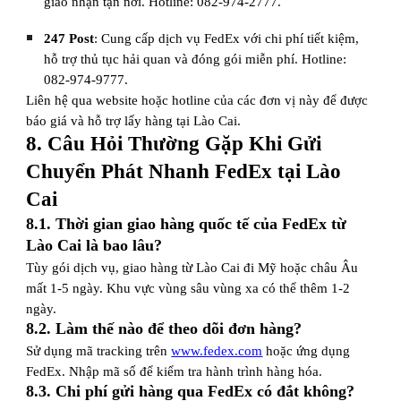
giao nhận tận nơi. Hotline: 082-974-2777.
247 Post
: Cung cấp dịch vụ FedEx với chi phí tiết kiệm,
hỗ trợ thủ tục hải quan và đóng gói miễn phí. Hotline:
082-974-9777.
Liên hệ qua website hoặc hotline của các đơn vị này để được
báo giá và hỗ trợ lấy hàng tại Lào Cai.
8. Câu Hỏi Thường Gặp Khi Gửi
Chuyển Phát Nhanh FedEx tại Lào
Cai
8.1. Thời gian giao hàng quốc tế của FedEx từ
Lào Cai là bao lâu?
Tùy gói dịch vụ, giao hàng từ Lào Cai đi Mỹ hoặc châu Âu
mất 1-5 ngày. Khu vực vùng sâu vùng xa có thể thêm 1-2
ngày.
8.2. Làm thế nào để theo dõi đơn hàng?
Sử dụng mã tracking trên
www.fedex.com
hoặc ứng dụng
FedEx. Nhập mã số để kiểm tra hành trình hàng hóa.
8.3. Chi phí gửi hàng qua FedEx có đắt không?