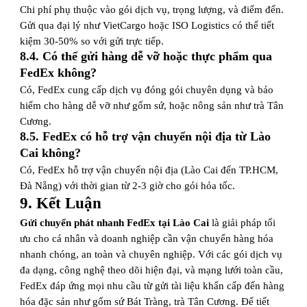
Chi phí phụ thuộc vào gói dịch vụ, trọng lượng, và điểm đến.
Gửi qua đại lý như VietCargo hoặc ISO Logistics có thể tiết
kiệm 30-50% so với gửi trực tiếp.
8.4. Có thể gửi hàng dễ vỡ hoặc thực phẩm qua
FedEx không?
Có, FedEx cung cấp dịch vụ đóng gói chuyên dụng và bảo
hiểm cho hàng dễ vỡ như gốm sứ, hoặc nông sản như trà Tân
Cương.
8.5. FedEx có hỗ trợ vận chuyển nội địa từ Lào
Cai không?
Có, FedEx hỗ trợ vận chuyển nội địa (Lào Cai đến TP.HCM,
Đà Nẵng) với thời gian từ 2-3 giờ cho gói hỏa tốc.
9. Kết Luận
Gửi chuyển phát nhanh FedEx tại Lào Cai
là giải pháp tối
ưu cho cá nhân và doanh nghiệp cần vận chuyển hàng hóa
nhanh chóng, an toàn và chuyên nghiệp. Với các gói dịch vụ
đa dạng, công nghệ theo dõi hiện đại, và mạng lưới toàn cầu,
FedEx đáp ứng mọi nhu cầu từ gửi tài liệu khẩn cấp đến hàng
hóa đặc sản như gốm sứ Bát Tràng, trà Tân Cương. Để tiết