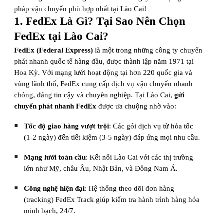
pháp vận chuyển phù hợp nhất tại Lào Cai!
1. FedEx Là Gì? Tại Sao Nên Chọn
FedEx tại Lào Cai?
FedEx (Federal Express)
là một trong những công ty chuyển
phát nhanh quốc tế hàng đầu, được thành lập năm 1971 tại
Hoa Kỳ. Với mạng lưới hoạt động tại hơn 220 quốc gia và
vùng lãnh thổ, FedEx cung cấp dịch vụ vận chuyển nhanh
chóng, đáng tin cậy và chuyên nghiệp. Tại Lào Cai,
gửi
chuyển phát nhanh FedEx
được ưa chuộng nhờ vào:
Tốc độ giao hàng vượt trội
: Các gói dịch vụ từ hỏa tốc
(1-2 ngày) đến tiết kiệm (3-5 ngày) đáp ứng mọi nhu cầu.
Mạng lưới toàn cầu
: Kết nối Lào Cai với các thị trường
lớn như Mỹ, châu Âu, Nhật Bản, và Đông Nam Á.
Công nghệ hiện đại
: Hệ thống theo dõi đơn hàng
(tracking) FedEx Track giúp kiểm tra hành trình hàng hóa
minh bạch, 24/7.