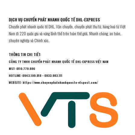
DỊCH VỤ CHUYỂN PHÁT NHANH QUỐC TẾ DHL-EXPRESS
Chuyển phát nhanh quốc tế DHL, Vận chuyển, chuyển phát thư từ, hàng hoá từ Việt
Nam đi 220 quốc gia và vũng lãnh thổ trên toàn thế giới. Nhanh chóng, an toàn,
chuyên nghiệp và Chính xác.
THÔNG TIN CHI TIẾT:
CÔNG TY
TNHH CHUYỂN PHÁT NHANH QUỐC TẾ DHL-EXPRESS VIỆT NAM
MST: 0110.779.886
HOTLINE: 0943.199.918 - 0933.983.111
WEBSITE: https://www.chuyenphatnhanhquocte-vtspost.com/