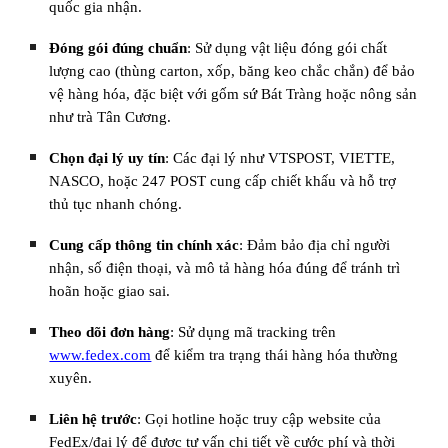
quốc gia nhận.
Đóng gói đúng chuẩn
: Sử dụng vật liệu đóng gói chất
lượng cao (thùng carton, xốp, băng keo chắc chắn) để bảo
vệ hàng hóa, đặc biệt với gốm sứ Bát Tràng hoặc nông sản
như trà Tân Cương.
Chọn đại lý uy tín
: Các đại lý như VTSPOST, VIETTE,
NASCO, hoặc 247 POST cung cấp chiết khấu và hỗ trợ
thủ tục nhanh chóng.
Cung cấp thông tin chính xác
: Đảm bảo địa chỉ người
nhận, số điện thoại, và mô tả hàng hóa đúng để tránh trì
hoãn hoặc giao sai.
Theo dõi đơn hàng
: Sử dụng mã tracking trên
www.fedex.com
để kiểm tra trạng thái hàng hóa thường
xuyên.
Liên hệ trước
: Gọi hotline hoặc truy cập website của
FedEx/đại lý để được tư vấn chi tiết về cước phí và thời