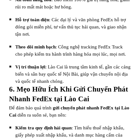
rủi ro mất mát hoặc hư hỏng.
Hỗ trợ toàn diện
: Các đại lý và văn phòng FedEx hỗ trợ
đóng gói miễn phí, tư vấn thủ tục hải quan, và giao nhận
tận nơi.
Theo dõi minh bạch
: Công nghệ tracking FedEx Track
cho phép kiểm tra hành trình hàng hóa mọi lúc, mọi nơi.
Vị trí thuận lợi
: Lào Cai là trung tâm kinh tế, gần các cảng
biển và sân bay quốc tế Nội Bài, giúp vận chuyển nội địa
và quốc tế nhanh chóng.
6. Mẹo Hữu Ích Khi Gửi Chuyển Phát
Nhanh FedEx tại Lào Cai
Để đảm bảo quá trình
gửi chuyển phát nhanh FedEx tại Lào
Cai
diễn ra suôn sẻ, bạn nên:
Kiểm tra quy định hải quan
: Tìm hiểu thuế nhập khẩu,
giấy phép xuất nhập khẩu, và danh mục hàng cấm của