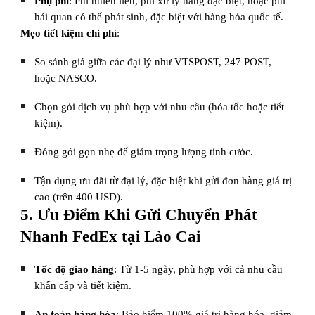
Phụ phí
: Phí nhiên liệu, phí xử lý hàng đặc biệt, hoặc phí
hải quan có thể phát sinh, đặc biệt với hàng hóa quốc tế.
Mẹo tiết kiệm chi phí
:
So sánh giá giữa các đại lý như VTSPOST, 247 POST,
hoặc NASCO.
Chọn gói dịch vụ phù hợp với nhu cầu (hỏa tốc hoặc tiết
kiệm).
Đóng gói gọn nhẹ để giảm trọng lượng tính cước.
Tận dụng ưu đãi từ đại lý, đặc biệt khi gửi đơn hàng giá trị
cao (trên 400 USD).
5. Ưu Điểm Khi Gửi Chuyển Phát
Nhanh FedEx tại Lào Cai
Tốc độ giao hàng
: Từ 1-5 ngày, phù hợp với cả nhu cầu
khẩn cấp và tiết kiệm.
An toàn hàng hóa
: Bảo hiểm 100% giá trị hàng hóa, giảm