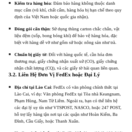
Kiểm tra hàng hóa
: Đảm bảo hàng không thuộc danh
mục cấm (vũ khí, chất cấm, hàng hóa bị hạn chế theo quy
định của Việt Nam hoặc quốc gia nhận).
Đóng gói cẩn thận
: Sử dụng thùng carton chắc chắn, vật
liệu đệm (xốp, bong bóng khí) để bảo vệ hàng hóa, đặc
biệt với hàng dễ vỡ như gốm sứ hoặc nông sản như trà.
Chuẩn bị giấy tờ
: Đối với hàng quốc tế, cần hóa đơn
thương mại, giấy chứng nhận xuất xứ (CO), giấy chứng
nhận chất lượng (CQ), và các giấy tờ hải quan liên quan.
3.2. Liên Hệ Đơn Vị FedEx hoặc Đại Lý
Địa chỉ tại Lào Cai
: FedEx có văn phòng chính thức tại
Lào Cai, ví dụ: Văn phòng FedEx tại Tòa nhà Keangnam,
Phạm Hùng, Nam Từ Liêm. Ngoài ra, bạn có thể liên hệ
các đại lý uy tín như VTSPOST, NASCO, hoặc 247 POST,
hỗ trợ lấy hàng tận nơi tại các quận như Hoàn Kiếm, Ba
Đình, Cầu Giấy, hoặc Thanh Xuân.