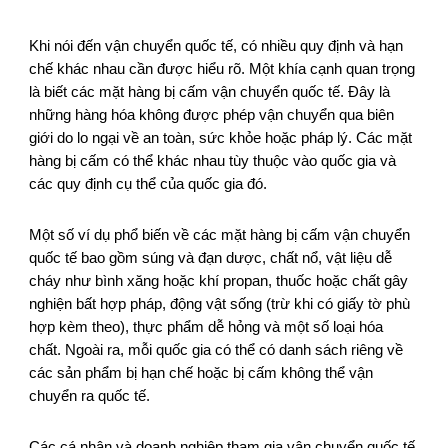
Khi nói đến vận chuyển quốc tế, có nhiều quy định và hạn
chế khác nhau cần được hiểu rõ. Một khía cạnh quan trọng
là biết các mặt hàng bị cấm vận chuyển quốc tế. Đây là
những hàng hóa không được phép vận chuyển qua biên
giới do lo ngại về an toàn, sức khỏe hoặc pháp lý. Các mặt
hàng bị cấm có thể khác nhau tùy thuộc vào quốc gia và
các quy định cụ thể của quốc gia đó.
Một số ví dụ phổ biến về các mặt hàng bị cấm vận chuyển
quốc tế bao gồm súng và đạn dược, chất nổ, vật liệu dễ
cháy như bình xăng hoặc khí propan, thuốc hoặc chất gây
nghiện bất hợp pháp, động vật sống (trừ khi có giấy tờ phù
hợp kèm theo), thực phẩm dễ hỏng và một số loại hóa
chất. Ngoài ra, mỗi quốc gia có thể có danh sách riêng về
các sản phẩm bị hạn chế hoặc bị cấm không thể vận
chuyển ra quốc tế.
Các cá nhân và doanh nghiệp tham gia vận chuyển quốc tế