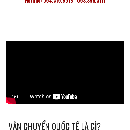
Hotline: 094.319.9918 - 093.398.3111
VẬN CHUYỂN QUỐC TẾ LÀ GÌ?