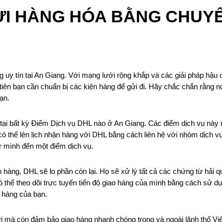
ỬI HÀNG HÓA BẰNG CHUY
y tín tại An Giang. Với mạng lưới rộng khắp và các giải pháp hậu c
iên bạn cần chuẩn bị các kiện hàng để gửi đi. Hãy chắc chắn rằng n
ạn.
tại bất kỳ Điểm Dịch vụ DHL nào ở An Giang. Các điểm dịch vụ này nằm
có thể lên lịch nhận hàng với DHL bằng cách liên hệ với nhóm dịch v
ự mình đến một điểm dịch vụ.
 hàng, DHL sẽ lo phần còn lại. Họ sẽ xử lý tất cả các chứng từ hải 
 thể theo dõi trực tuyến tiến độ giao hàng của mình bằng cách sử d
ói hàng của bạn.
ợi mà còn đảm bảo giao hàng nhanh chóng trong và ngoài lãnh thổ V