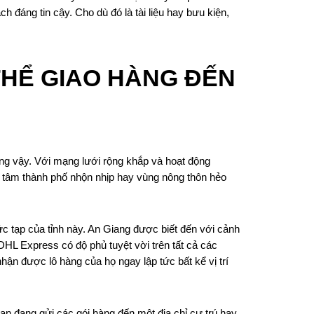
 đáng tin cậy. Cho dù đó là tài liệu hay bưu kiện,
THỂ GIAO HÀNG ĐẾN
ũng vậy. Với mạng lưới rộng khắp và hoạt động
ng tâm thành phố nhộn nhịp hay vùng nông thôn hẻo
c tạp của tỉnh này. An Giang được biết đến với cảnh
DHL Express có độ phủ tuyệt vời trên tất cả các
n được lô hàng của họ ngay lập tức bất kể vị trí
n đang gửi các gói hàng đến một địa chỉ cư trú hay