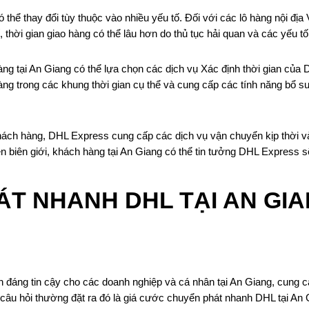
thể thay đổi tùy thuộc vào nhiều yếu tố. Đối với các lô hàng nội địa
ế, thời gian giao hàng có thể lâu hơn do thủ tục hải quan và các yếu
àng tại An Giang có thể lựa chọn các dịch vụ Xác định thời gian 
g trong các khung thời gian cụ thể và cung cấp các tính năng bổ su
ách hàng, DHL Express cung cấp các dịch vụ vận chuyển kịp thời và 
n biên giới, khách hàng tại An Giang có thể tin tưởng DHL Express 
ÁT NHANH DHL TẠI AN GI
 đáng tin cậy cho các doanh nghiệp và cá nhân tại An Giang, cung c
câu hỏi thường đặt ra đó là giá cước chuyển phát nhanh DHL tại An 