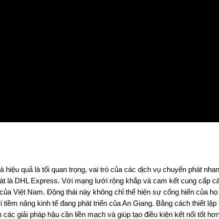
 và hiệu quả là tối quan trọng, vai trò của các dịch vụ chuyển phát n
t là DHL Express. Với mạng lưới rộng khắp và cam kết cung cấp cá
 của Việt Nam. Động thái này không chỉ thể hiện sự cống hiến của h
i tiềm năng kinh tế đang phát triển của An Giang. Bằng cách thiết l
ác giải pháp hậu cần liền mạch và giúp tạo điều kiện kết nối tốt hơ