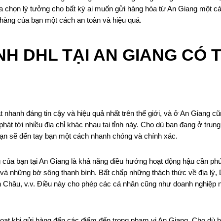
 chọn lý tưởng cho bất kỳ ai muốn gửi hàng hóa từ An Giang một cách
hàng của bạn một cách an toàn và hiệu quả.
H DHL TẠI AN GIANG CÓ 
nhanh đáng tin cậy và hiệu quả nhất trên thế giới, và ở An Giang c
át tới nhiều địa chỉ khác nhau tại tỉnh này. Cho dù bạn đang ở tru
ạn sẽ đến tay bạn một cách nhanh chóng và chính xác.
 của bạn tại An Giang là khả năng điều hướng hoạt động hậu cần phứ
và những bờ sông thanh bình. Bất chấp những thách thức về địa lý, 
hâu, v.v. Điều này cho phép các cá nhân cũng như doanh nghiệp nhậ
ạt khi gửi hàng đến các điểm đến trong phạm vi An Giang. Cho dù bạ