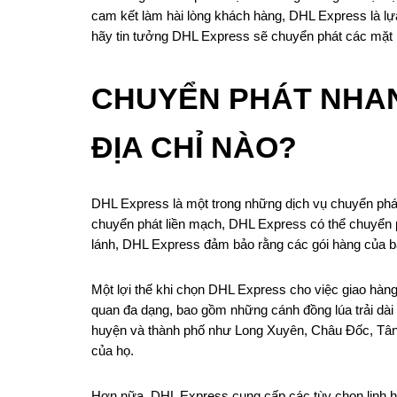
cam kết làm hài lòng khách hàng, DHL Express là lựa
hãy tin tưởng DHL Express sẽ chuyển phát các mặt 
CHUYỂN PHÁT NHAN
ĐỊA CHỈ NÀO?
DHL Express là một trong những dịch vụ chuyển phát 
chuyển phát liền mạch, DHL Express có thể chuyển ph
lánh, DHL Express đảm bảo rằng các gói hàng của b
Một lợi thế khi chọn DHL Express cho việc giao hàng
quan đa dạng, bao gồm những cánh đồng lúa trải dài 
huyện và thành phố như Long Xuyên, Châu Đốc, Tân C
của họ.
Hơn nữa, DHL Express cung cấp các tùy chọn linh ho