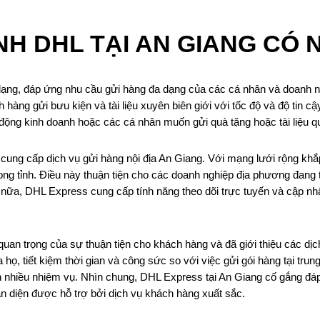
H DHL TẠI AN GIANG CÓ N
ạng, đáp ứng nhu cầu gửi hàng đa dạng của các cá nhân và doanh ng
hàng gửi bưu kiện và tài liệu xuyên biên giới với tốc độ và độ tin c
ạt động kinh doanh hoặc các cá nhân muốn gửi quà tặng hoặc tài liệu 
ung cấp dịch vụ gửi hàng nội địa An Giang. Với mạng lưới rộng khắ
trong tỉnh. Điều này thuận tiện cho các doanh nghiệp địa phương đang
 nữa, DHL Express cung cấp tính năng theo dõi trực tuyến và cập nhậ
an trọng của sự thuận tiện cho khách hàng và đã giới thiệu các dị
 họ, tiết kiệm thời gian và công sức so với việc gửi gói hàng tại trun
ện nhiều nhiệm vụ. Nhìn chung, DHL Express tại An Giang cố gắng đ
n diện được hỗ trợ bởi dịch vụ khách hàng xuất sắc.