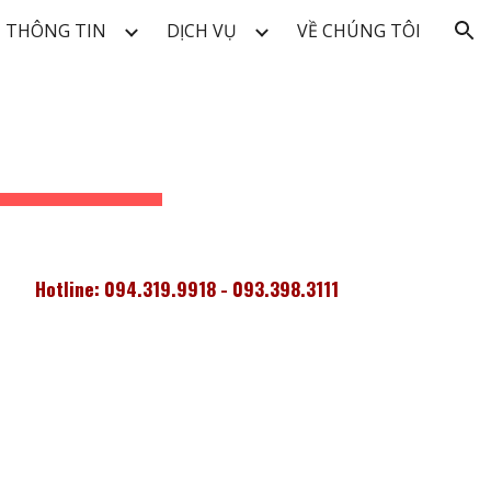
THÔNG TIN
DỊCH VỤ
VỀ CHÚNG TÔI
ion
Hotline: 094.319.9918 - 093.398.3111