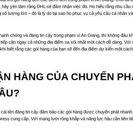
hãy yên tâm rằng DHL sẽ đảm nhận việc đó. Họ hiểu rằng nhu cầu c
g số lượng lớn – đó là lý do tại sao họ phục vụ cả yêu cầu cá nhân
hanh chóng và đáng tin cậy trong phạm vi An Giang, thì không đâu 
 tiếp cận ngay cả những địa điểm xa xôi nhất một cách dễ dàng. Với s
khi biết rằng các gói hàng của bạn sẽ đến địa điểm dự kiến một cá
HẬN HÀNG CỦA CHUYỂN PH
LÂU?
 cái tên đáng tin cậy đảm bảo các gói hàng được chuyển phát nhanh
press cung cấp. Với mạng lưới rộng khắp và năng lực hậu cần tiên t